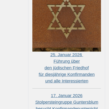
25. Januar 2026
Führung über
den jüdischen Friedhof
für diesjährige Konfirmanden
und alle Interessierten
17. Januar 2026
Stolpersteingruppe Guntersblum
besucht Konfirmandenunterricht