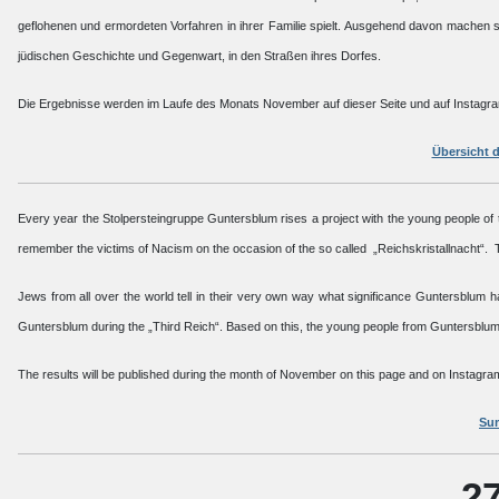
geflohenen und ermordeten Vorfahren in ihrer Familie spielt. Ausgehend davon mache
jüdischen Geschichte und Gegenwart, in den Straßen ihres Dorfes.
Die Ergebnisse werden im Laufe des Monats November auf dieser Seite und auf Instagra
Übersicht d
Every year the Stolpersteingruppe Guntersblum rises a project with the young people of
remember the victims of Nacism on the occasion of the so called „Reichskristallnacht“.
Jews from all over the world tell in their very own way what significance Guntersblum 
Guntersblum during the „Third Reich“. Based on this, the young people from Guntersblum
The results will be published during the month of November on this page and on Instagra
Sum
2