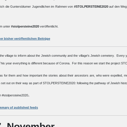
n sich die Guntersblumer Jugendlichen im Rahmen von
#STOLPERSTEINE2020
auf den Weg:
m unter
#stolpersteine2020
veröffentlicht.
er bisher veröffentlichen Beiträge
 the village to inform about the Jewish community and the village's Jewish cemetery. Every
 This year everything is different because of Corona. For this reason we start the projec
has for them and how important the stories about their ancestors are, who were expelled, m
 set out on their way as part of STOLPERSTEINE2020: following the pathway of Jewish histor
.
m #stolpersteine2020
mary of published feeds
7. November