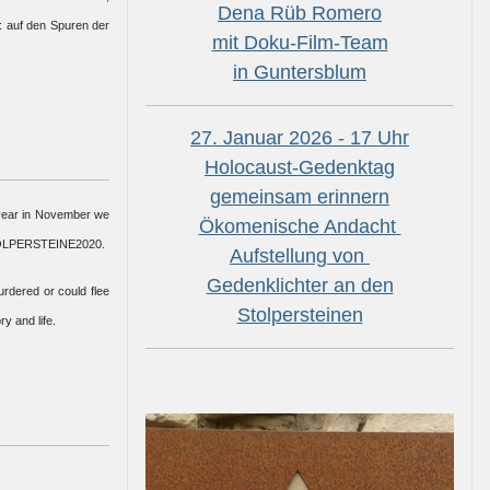
Dena Rüb Romero
 auf den Spuren der
mit Doku-Film-Team
in Guntersblum
27. Januar 2026 - 17 Uhr
Holocaust-Gedenktag
gemeinsam erinnern
 year in November we
Ökomenische Andacht
t STOLPERSTEINE2020.
Aufstellung von
Gedenklichter an den
urdered or could flee
Stolpersteinen
y and life.