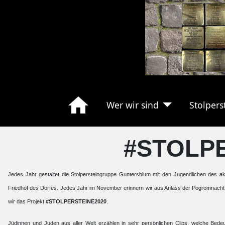
Wer wir sind
Stolpers
#STOLP
Jedes Jahr gestaltet die Stolpersteingruppe Guntersblum mit den Jugendlichen des 
Friedhof des Dorfes. Jedes Jahr im November erinnern wir aus Anlass der Pogromnacht 
wir das Projekt
#STOLPERSTEINE2020
.
Jüdinnen und Juden aus aller Welt erzählen in sehr persönlichen Clips, welche Bede