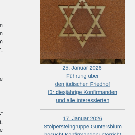
n
an
em
7,
25. Januar 2026
Führung über
he
den jüdischen Friedhof
für diesjährige Konfirmanden
und alle Interessierten
s"
17. Januar 2026
),
Stolpersteingruppe Guntersblum
he
besucht Konfirmandenunterricht