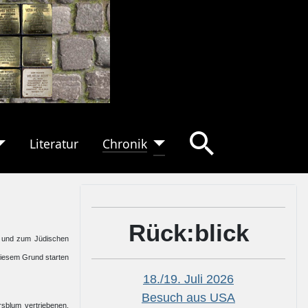
Literatur
Chronik
Rück:blick
e und zum Jüdischen
diesem Grund starten
18./19. Juli 2026
Besuch aus USA
rsblum vertriebenen,