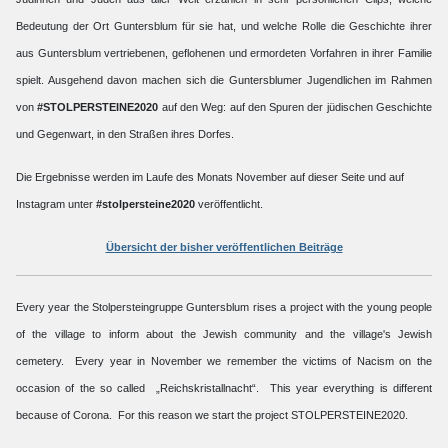
Bedeutung der Ort Guntersblum für sie hat, und welche Rolle die Geschichte ihrer
aus Guntersblum vertriebenen, geflohenen und ermordeten Vorfahren in ihrer Familie
spielt. Ausgehend davon machen sich die Guntersblumer Jugendlichen im Rahmen
von
#STOLPERSTEINE2020
auf den Weg: auf den Spuren der jüdischen Geschichte
und Gegenwart, in den Straßen ihres Dorfes.
Die Ergebnisse werden im Laufe des Monats November auf dieser Seite und auf
Instagram unter
#stolpersteine2020
veröffentlicht.
Übersicht der bisher veröffentlichen Beiträge
Every year the Stolpersteingruppe Guntersblum rises a project with the young people
of the village to inform about the Jewish community and the village's Jewish
cemetery. Every year in November we remember the victims of Nacism on the
occasion of the so called „Reichskristallnacht“. This year everything is different
because of Corona. For this reason we start the project STOLPERSTEINE2020.