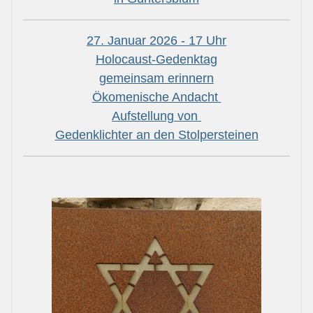
27. Januar 2026 - 17 Uhr
Holocaust-Gedenktag
gemeinsam erinnern
Ökomenische Andacht
Aufstellung von
Gedenklichter an den Stolpersteinen