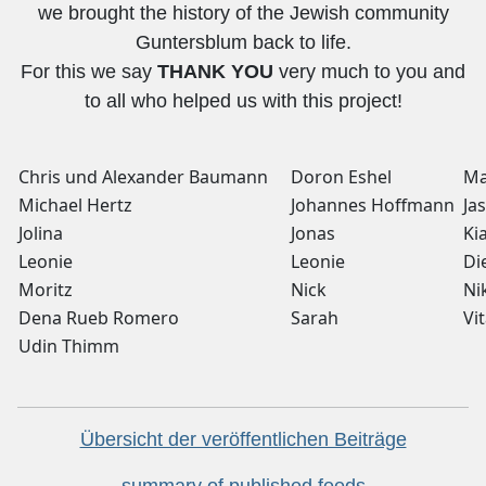
we brought the history of the Jewish community
Guntersblum back to life.
For this we say
THANK YOU
very much to you and
to all who helped us with this project!
Chris und Alexander Baumann
Doron Eshel
Ma
Michael Hertz
Johannes Hoffmann
Ja
Jolina
Jonas
Ki
Leonie
Leonie
Di
Moritz
Nick
Ni
Dena Rueb Romero
Sarah
Vit
Udin Thimm
Übersicht der veröffentlichen Beiträge
summary of published feeds