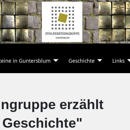
teine in Guntersblum
Geschichte
Links
ingruppe erzählt
 Geschichte"