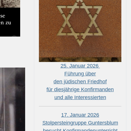
25. Januar 2026
Führung über
den jüdischen Friedhof
für diesjährige Konfirmanden
und alle Interessierten
17. Januar 2026
Stolpersteingruppe Guntersblum
besucht Konfirmandenunterricht