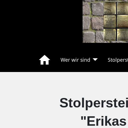
Wer wir sind
Stolpers
Stolperste
"Erikas