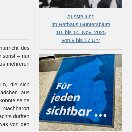
Ausstellung
im Rathaus Guntersblum
10. bis 14. Nov. 2025
von 9 bis 17 Uhr
terricht des
 sonst – nur
aus mehreren
m, die sich
Mädchen aus
 konnte seine
 Nachbarort
achts durften
etwas von den