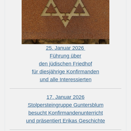
25. Januar 2026
Führung über
den jüdischen Friedhof
für diesjährige Konfirmanden
und alle Interessierten
17. Januar 2026
Stolpersteingruppe Guntersblum
besucht Konfirmandenunterricht
und präsentiert Erikas Geschichte