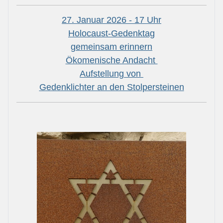
27. Januar 2026 - 17 Uhr
Holocaust-Gedenktag
gemeinsam erinnern
Ökomenische Andacht
Aufstellung von
Gedenklichter an den Stolpersteinen