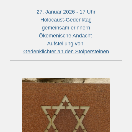
27. Januar 2026 - 17 Uhr
Holocaust-Gedenktag
gemeinsam erinnern
Ökomenische Andacht
Aufstellung von
Gedenklichter an den Stolpersteinen