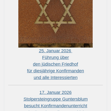
25. Januar 2026
Führung über
den jüdischen Friedhof
für diesjährige Konfirmanden
und alle Interessierten
17. Januar 2026
Stolpersteingruppe Guntersblum
besucht Konfirmandenunterricht