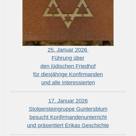
25. Januar 2026
Führung über
den jüdischen Friedhof
für diesjährige Konfirmanden
und alle Interessierten
17. Januar 2026
Stolpersteingruppe Guntersblum
besucht Konfirmandenunterricht
und präsentiert Erikas Geschichte