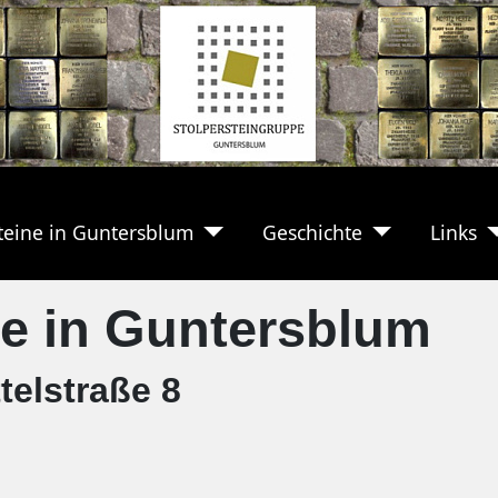
teine in Guntersblum
Geschichte
Links
ne in Guntersblum
telstraße 8