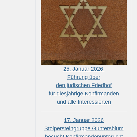
25. Januar 2026
Führung über
den jüdischen Friedhof
für diesjährige Konfirmanden
und alle Interessierten
17. Januar 2026
Stolpersteingruppe Guntersblum
besucht Konfirmandenunterricht