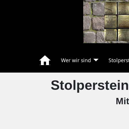
Wer wir sind
Stolpers
Stolperstei
Mit