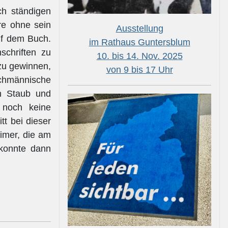
ch ständigen
re ohne sein
Ausstellung
uf dem Buch.
im Rathaus Guntersblum
schriften zu
10. bis 14. Nov. 2025
zu gewinnen,
von 9 bis 17 Uhr
achmännische
ch Staub und
 noch keine
tt bei dieser
imer, die am
 konnte dann