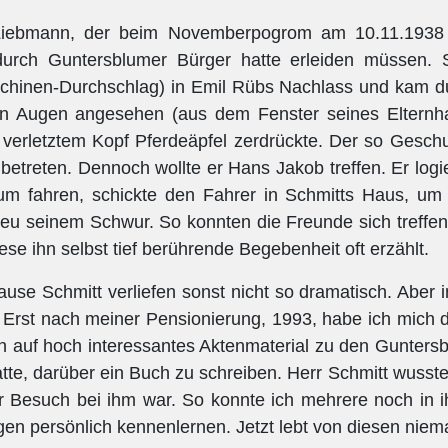
Liebmann, der beim Novemberpogrom am 10.11.1938 e
 durch Guntersblumer Bürger hatte erleiden müssen. 
aschinen-Durchschlag) in Emil Rübs Nachlass und kam d
n Augen angesehen (aus dem Fenster seines Elternh
verletztem Kopf Pferdeäpfel zerdrückte. Der so Gesch
treten. Dennoch wollte er Hans Jakob treffen. Er logi
blum fahren, schickte den Fahrer in Schmitts Haus, u
treu seinem Schwur. So konnten die Freunde sich treffen;
se ihn selbst tief berührende Begebenheit oft erzählt.
e Schmitt verliefen sonst nicht so dramatisch. Aber 
 Erst nach meiner Pensionierung, 1993, habe ich mich d
 auf hoch interessantes Aktenmaterial zu den Gunters
tte, darüber ein Buch zu schreiben. Herr Schmitt wusst
 Besuch bei ihm war. So konnte ich mehrere noch in ih
gen persönlich kennenlernen. Jetzt lebt von diesen nie