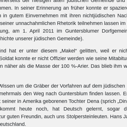
einerseits der hiesigen alten jüdischen Gemeinde und 
men. In seiner Erinnerung an früher konnte er spazie
n in gutem Einvernehmen mit ihren nichtjüdischen Nac
n seiner unnachahmlichen Rhetorik teilnehmen lassen i
ung, am 1. April 2011 im Guntersblumer Dorfgemein
hichte unserer jüdischen Gemeinde).
nd hat er unter diesem „Makel“ gelitten, weil er nic
oldat konnte er nicht Offizier werden wie seine Mitabitu
n näher als die Masse der 100 %-Arier. Das blieb ihm w
Wissen um die Gräber der Vorfahren auf dem jüdischen F
r mehrmals den Weg nach Guntersblum finden lassen. 
mit seiner in Amerika geborenen Tochter Dena (sprich „Din
 kommt heute noch, hat Deutsch gelernt, sogar d
ur guten Freundin, auch uns Stolpersteinleuten. Hans J
eutschland.