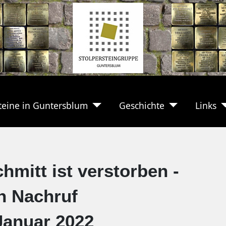
teine in Guntersblum
Geschichte
Links
mitt ist verstorben -
n Nachruf
Januar 2022