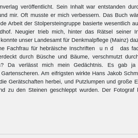
erlag veröffentlicht. Sein Inhalt war entstanden dur
d mir. Oft musste er mich verbessern. Das Buch wä
e Arbeit der Stolpersteingruppe basierte wesentlich a
hof. Neugier trieb mich, hinter das Rätsel seiner In
h konnte unser Landesamt für Denkmalpflege (Mainz) da
ine Fachfrau für hebräische Inschriften u n d das f
 verdeckt durch Büsche und Bäume, verschmutzt dur
s? Da verlässt mich mein Gedächtnis. Es gab ja
 Gartenscheren. Am eifrigsten wirkte Hans Jakob Schmi
 die Gerätschaften herbei, und Putzlumpen und große E
und zu den Steinen geschleppt wurden. Der Fotograf