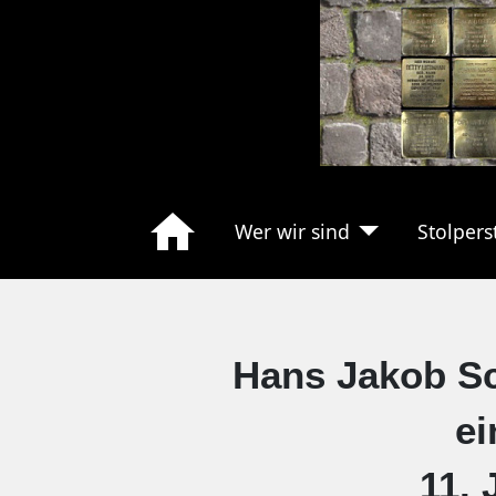
Wer wir sind
Stolpers
Hans Jakob Sch
ei
11. 