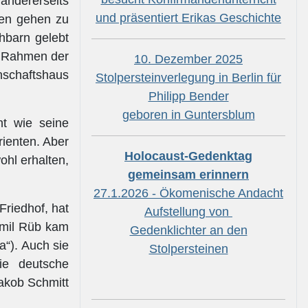
andererseits
und präsentiert Erikas Geschichte
ren gehen zu
hbarn gelebt
m Rahmen der
10. Dezember 2025
schaftshaus
Stolpersteinverlegung in Berlin für
Philipp Bender
geboren in Guntersblum
ht wie seine
rienten. Aber
Holocaust-Gedenktag
ohl erhalten,
gemeinsam erinnern
27.1.2026 - Ökomenische Andacht
riedhof, hat
Aufstellung von
Emil Rüb kam
Gedenklichter an den
a“). Auch sie
Stolpersteinen
ie deutsche
akob Schmitt