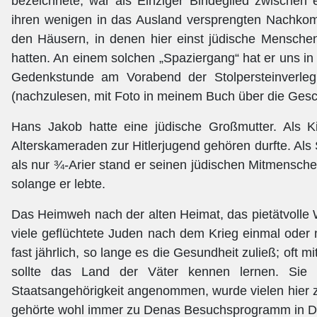
bezeichnete, war als Einziger Bindeglied zwischen 
ihren wenigen in das Ausland versprengten Nachkom
den Häusern, in denen hier einst jüdische Mensche
hatten. An einem solchen „Spaziergang“ hat er uns i
Gedenkstunde am Vorabend der Stolpersteinverleg
(nachzulesen, mit Foto in meinem Buch über die Gesc
Hans Jakob hatte eine jüdische Großmutter. Als Ki
Alterskameraden zur Hitlerjugend gehören durfte. Als S
als nur ¾-Arier stand er seinen jüdischen Mitmensche
solange er lebte.
Das Heimweh nach der alten Heimat, das pietätvolle 
viele geflüchtete Juden nach dem Krieg einmal ode
fast jährlich, so lange es die Gesundheit zuließ; oft 
sollte das Land der Väter kennen lernen. Sie
Staatsangehörigkeit angenommen, wurde vielen hier z
gehörte wohl immer zu Denas Besuchsprogramm in D