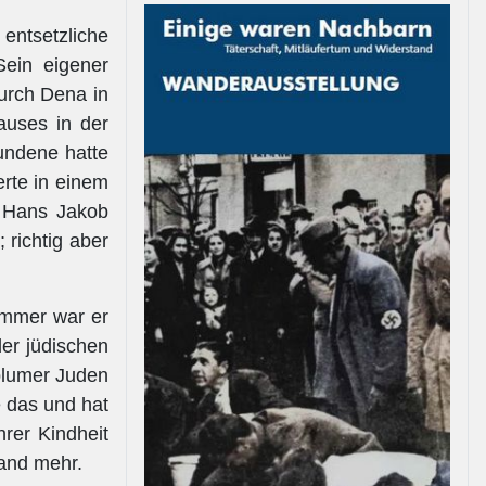
ntsetzliche
Sein eigener
urch Dena in
auses in der
undene hatte
erte in einem
m Hans Jakob
 richtig aber
immer war er
er jüdischen
blumer Juden
e das und hat
rer Kindheit
mand mehr.