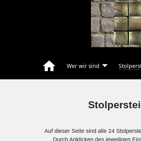
Wer wir sind
Stolpers
Stolperste
Auf dieser Seite sind alle 24 Stolperst
Durch Anklicken des jeweiligen Ein