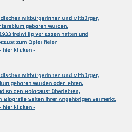
üdischen Mitbürgerinnen und Mitbürger,
ntersblum geboren wurden,
1933 freiwillig verlassen hatten und
caust zum Opfer fielen
- hier klicken -
üdischen Mitbürgerinnen und Mitbürger,
lum geboren wurden oder lebten,
nd so den Holocaust überlebten,
n Biografie Seiten ihrer Angehörigen vermerkt,
- hier klicken -