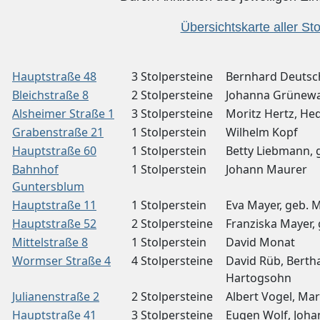
Übersichtskarte aller Sto
Hauptstraße 48
3 Stolpersteine
Bernhard Deutsch
Bleichstraße 8
2 Stolpersteine
Johanna Grünewal
Alsheimer Straße 1
3 Stolpersteine
Moritz Hertz, He
Grabenstraße 21
1 Stolperstein
Wilhelm Kopf
Hauptstraße 60
1 Stolperstein
Betty Liebmann, 
Bahnhof
1 Stolperstein
Johann Maurer
Guntersblum
Hauptstraße 11
1 Stolperstein
Eva Mayer, geb. 
Hauptstraße 52
2 Stolpersteine
Franziska Mayer, 
Mittelstraße 8
1 Stolperstein
David Monat
Wormser Straße 4
4 Stolpersteine
David Rüb, Berth
Hartogsohn
Julianenstraße 2
2 Stolpersteine
Albert Vogel, Ma
Hauptstraße 41
3 Stolpersteine
Eugen Wolf, Joha