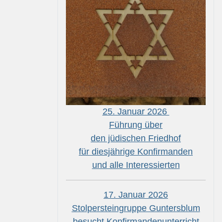
25. Januar 2026
Führung über
den jüdischen Friedhof
für diesjährige Konfirmanden
und alle Interessierten
17. Januar 2026
Stolpersteingruppe Guntersblum
besucht Konfirmandenunterricht