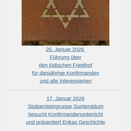
25. Januar 2026
Führung über
den jüdischen Friedhof
für diesjährige Konfirmanden
und alle Interessierten
17. Januar 2026
Stolpersteingruppe Guntersblum
besucht Konfirmandenunterricht
und präsentiert Erikas Geschichte