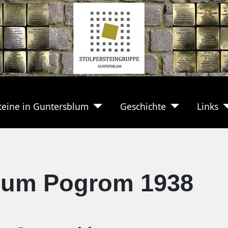
teine in Guntersblum
Geschichte
Links
zum Pogrom 1938