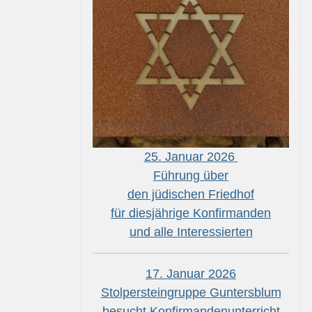
25. Januar 2026
Führung über
den jüdischen Friedhof
für diesjährige Konfirmanden
und alle Interessierten
17. Januar 2026
Stolpersteingruppe Guntersblum
besucht Konfirmandenunterricht